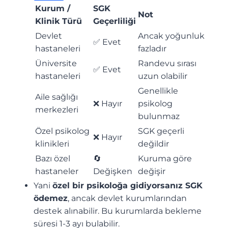
Kurum /
SGK
Not
Klinik Türü
Geçerliliği
Devlet
Ancak yoğunluk
✅ Evet
hastaneleri
fazladır
Üniversite
Randevu sırası
✅ Evet
hastaneleri
uzun olabilir
Genellikle
Aile sağlığı
❌ Hayır
psikolog
merkezleri
bulunmaz
Özel psikolog
SGK geçerli
❌ Hayır
klinikleri
değildir
Bazı özel
🔄
Kuruma göre
hastaneler
Değişken
değişir
Yani
özel bir psikoloğa gidiyorsanız SGK
ödemez
, ancak devlet kurumlarından
destek alınabilir. Bu kurumlarda bekleme
süresi 1-3 ayı bulabilir.