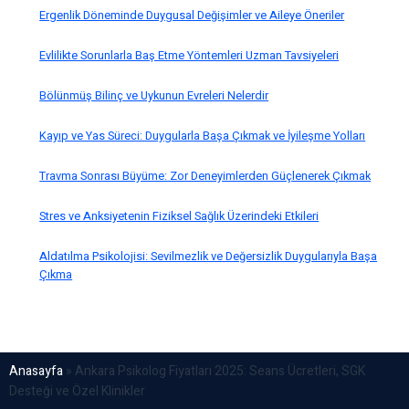
Ergenlik Döneminde Duygusal Değişimler ve Aileye Öneriler
Evlilikte Sorunlarla Baş Etme Yöntemleri Uzman Tavsiyeleri
Bölünmüş Bilinç ve Uykunun Evreleri Nelerdir
Kayıp ve Yas Süreci: Duygularla Başa Çıkmak ve İyileşme Yolları
Travma Sonrası Büyüme: Zor Deneyimlerden Güçlenerek Çıkmak
Stres ve Anksiyetenin Fiziksel Sağlık Üzerindeki Etkileri
Aldatılma Psikolojisi: Sevilmezlik ve Değersizlik Duygularıyla Başa
Çıkma
Anasayfa
»
Ankara Psikolog Fiyatları 2025: Seans Ücretleri, SGK
Desteği ve Özel Klinikler