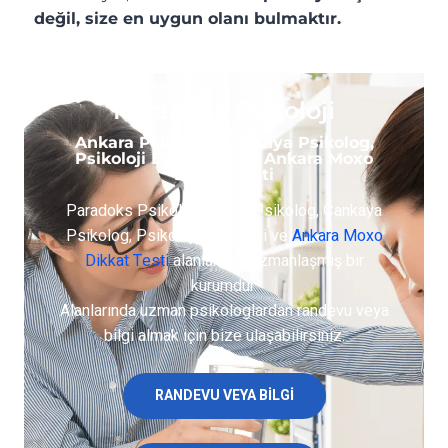
değil, size en uygun olanı bulmaktır.
Paradoks Psikoloji
Ankara Psikolog, Çankaya Psikolog,
Psikoloji Eğitimleri ve Ankara Moxo
Dikkat Testi
Paradoks Psikoloji Ankara Psikolog, Çankaya
Psikolog, Psikoloji Eğitimleri ve
Ankara Moxo
Dikkat Testi
alanlarında uzmanlaşmış bir
kurumdur.
Alanlarında uzman psikologlardan randevu veya
bilgi almak için bize ulaşabilirsiniz.
RANDEVU VEYA BILGI