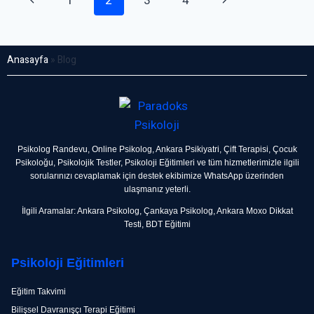
1
2
3
4
Anasayfa
»
Blog
Psikolog Randevu,
Online Psikolog,
Ankara Psikiyatri,
Çift Terapisi,
Çocuk
Psikoloğu,
Psikolojik Testler,
Psikoloji Eğitimleri
ve tüm hizmetlerimizle ilgili
sorularınızı cevaplamak için destek ekibimize WhatsApp üzerinden
ulaşmanız yeterli.
İlgili Aramalar:
Ankara Psikolog
,
Çankaya Psikolog,
Ankara Moxo Dikkat
Testi,
BDT Eğitimi
Psikoloji Eğitimleri
Eğitim Takvimi
Bilişsel Davranışçı Terapi Eğitimi