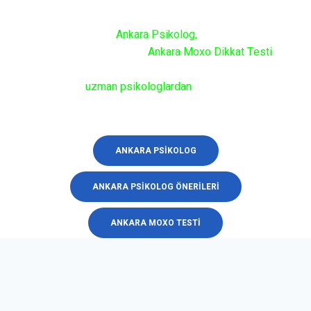
Eğitimleri ve Ankara Moxo Dikkat Testi
Paradoks Psikoloji
Ankara Psikolog
,
Çankaya Psikolog,
Psikoloji Eğitimleri ve
Ankara Moxo Dikkat Testi
alanlarında uzmanlaşmış bir kurumdur.
Alanlarında
uzman psikologlardan
randevu veya bilgi
almak için bize ulaşabilirsiniz.
ANKARA PSIKOLOG
ANKARA PSIKOLOG ÖNERILERI
ANKARA MOXO TESTI
PSIKOLOJI EĞITIMLERI
Anasayfa
»
404 page