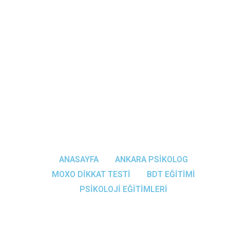
404
Aradığınız Sayfa Artık Yayında Değil.
Aşağıdaki Linkleri Deneyebilirsiniz.
ANASAYFA
ANKARA PSIKOLOG
MOXO DIKKAT TESTI
BDT EĞITIMI
PSIKOLOJI EĞITIMLERI